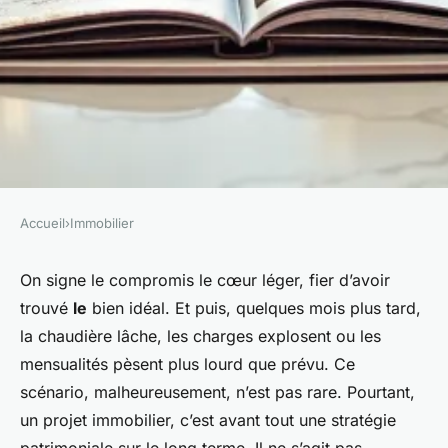
Accueil
›
Immobilier
IMMOBILIER
10 conseils essentiels pour
On signe le compromis le cœur léger, fier d’avoir
trouvé
le
bien idéal. Et puis, quelques mois plus tard,
réussir dans l'immobilier
la chaudière lâche, les charges explosent ou les
mensualités pèsent plus lourd que prévu. Ce
Dulce
•
12/05/2026 17:32
•
12 min de lecture
scénario, malheureusement, n’est pas rare. Pourtant,
un projet immobilier, c’est avant tout une stratégie